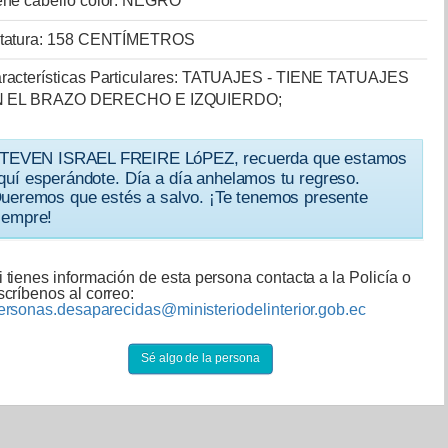
ene cabello color: NEGRO
tatura: 158 CENTÍMETROS
racterísticas Particulares: TATUAJES - TIENE TATUAJES
 EL BRAZO DERECHO E IZQUIERDO;
TEVEN ISRAEL FREIRE LóPEZ, recuerda que estamos
quí esperándote. Día a día anhelamos tu regreso.
ueremos que estés a salvo. ¡Te tenemos presente
iempre!
i tienes información de esta persona contacta a la Policía o
scríbenos al correo:
ersonas.desaparecidas@ministeriodelinterior.gob.ec
Sé algo de la persona