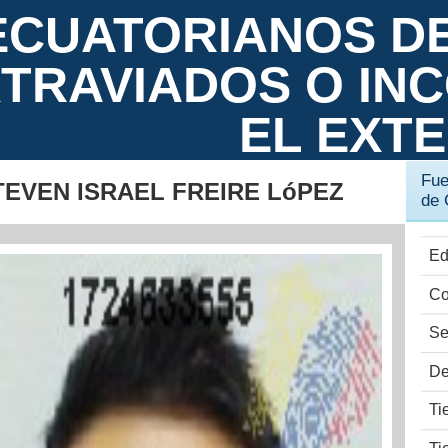
ECUATORIANOS D
TRAVIADOS O IN
EL EXT
Fue
TEVEN ISRAEL FREIRE LóPEZ
de 
Ed
Co
Se
De
Ti