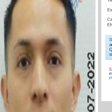
Ti
Es
Ca
EN
S
a
Q
s
S
e
p